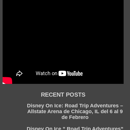
RECENT POSTS
Disney On Ice: Road Trip Adventures –
Allstate Arena de Chicago, IL del 6 al 9
de Febrero
Disney On Ice ” Road Trip Adventures”