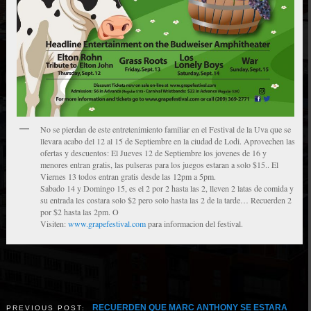
No se pierdan de este entretenimiento familiar en el Festival de la Uva que se
llevara acabo del 12 al 15 de Septiembre en la ciudad de Lodi. Aprovechen las
ofertas y descuentos: El Jueves 12 de Septiembre los jovenes de 16 y
menores entran gratis, las pulseras para los juegos estaran a solo $15.. El
Viernes 13 todos entran gratis desde las 12pm a 5pm.
Sabado 14 y Domingo 15, es el 2 por 2 hasta las 2, lleven 2 latas de comida y
su entrada les costara solo $2 pero solo hasta las 2 de la tarde… Recuerden 2
por $2 hasta las 2pm. O
Visiten:
www.grapefestival.com
para informacion del festival.
RECUERDEN QUE MARC ANTHONY SE ESTARA
PREVIOUS POST: