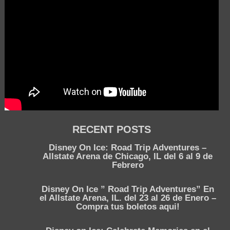
RECENT POSTS
Disney On Ice: Road Trip Adventures –
Allstate Arena de Chicago, IL del 6 al 9 de
Febrero
Disney On Ice ” Road Trip Adventures” En
el Allstate Arena, IL. del 23 al 26 de Enero –
Compra tus boletos aqui!