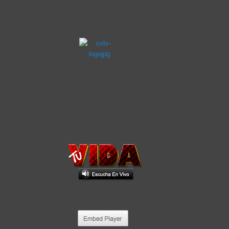
◄
1
2